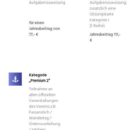
Aufgabenzuweisung
Aufgabenzuweisung,
zusätzlich eine
Sitzungskarte
Kategorie 1
für einen
(1. Reihe)
Jahresbeitrag von
77,- €
Jahresbeitrag 111,-
€
Kategorie
„Premium 2“
Teilnahme an
allen offiziellen
Veranstaltungen
des Vereins z.B.
Fassanstich /
Wandertag /
Ordensverleihung
/ Jubiläen